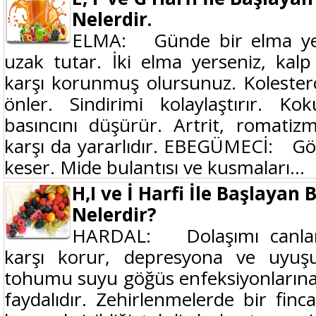
Nelerdir.
ELMA: Günde bir elma ye
uzak tutar. İki elma yerseniz, kal
karşı korunmuş olursunuz. Kolestero
önler. Sindirimi kolaylaştırır. K
basıncını düşürür. Artrit, romatiz
karşı da yararlıdır. EBEGÜMECİ: G
keser. Mide bulantısı ve kusmaları...
H,I ve İ Harfi İle Başlayan 
Nelerdir?
HARDAL: Dolaşımı canlandı
karşı korur, depresyona ve uyuşuk
tohumu suyu göğüs enfeksiyonlarına
faydalıdır. Zehirlenmelerde bir finc