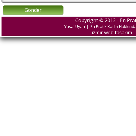
Gönder
Copyright © 2013 - En Prat
Yasal Uyarı
|
En Pratik Kadın Hakkınd
izmir web tasarım