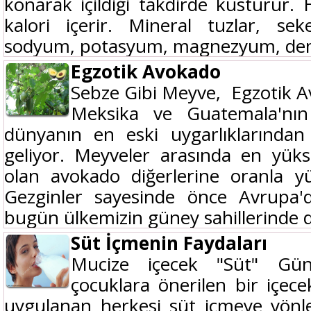
konarak içildiği takdirde kusturu
kalori içerir. Mineral tuzlar, sek
sodyum, potasyum, magnezyum, dem
Egzotik Avokado
Sebze Gibi Meyve, Egzotik A
Meksika ve Guatemala'nın
dünyanın en eski uygarlıklarından 
geliyor. Meyveler arasında en yüks
olan avokado diğerlerine oranla yü
Gezginler sayesinde önce Avrupa'
bugün ülkemizin güney sahillerinde d
Süt İçmenin Faydaları
Mucize içecek "Süt" Gün
çocuklara önerilen bir içec
uygulanan herkesi süt içmeye yönl