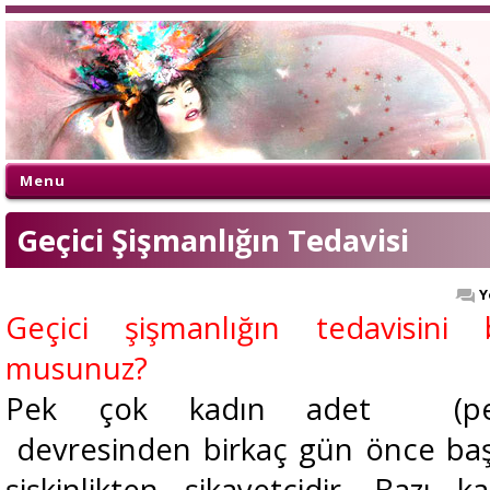
Menu
Geçici Şişmanlığın Tedavisi
Y
Geçici şişmanlığın tedavisini b
musunuz?
Pek çok kadın adet (ped
devresinden birkaç gün önce ba
şişkinlikten şikayetçidir. Bazı ka