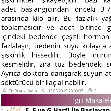
adet başlangıcından önceki 3-
arasında kilo alır. Bu fazlalık y
toplamasıdır ve adet bitince gi
içindeki bedende çeşitli hormon f
fazlalaşır, bedenin suyu kolayca
şişkinlik hissedilir. Böyle du
kesmelidir, zira tuz bedendeki s
Ayrıca doktora danışarak suyun atı
söktürücü bir ilaç alınabilir.
En Pratik Kadın
15.03.2015 23:09:37
0
İlgili Makalel
E, F ve G Harfi İle Başlaya