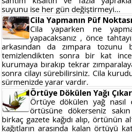
santim kısaltın ve fazla yaprakla
suyunu ise her gün değiştirmeyi...
Cila Yapmanın Püf Noktas
Cila yaparken ne yapma
yapacaksanız , önce tahtayı
arkasından da zımpara tozunu be
temizlendikten sonra bir kat inc
kurumaya bırakıp tekrar zımparalay
sonra cilayı sürebilirsiniz. Cila kurud
sürmenizde yarar vardır.
Örtüye Dökülen Yağı Çıkar
Örtüye dökülen yağ nasıl ç
örtüsüne dökerseniz sakı
birkaç gazete kağıdı alıp, örtünün a
kağıtların arasında kalan örtüyü ka