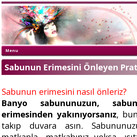
Menu
Sabunun Erimesini Önleyen Pra
Sabunun erimesini nasıl önleriz?
Banyo sabununuzun, sabun
erimesinden yakınıyorsanız
, bu
takıp duvara asın. Sabununuz
matkapla, matkabınız yoksa, ısıtt