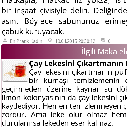
bir inşaat çivisiyle delin. Deliğin
asın. Böylece sabununuz erim
çabuk kuruyacak.
En Pratik Kadın
10.04.2015 20:30:12
0
İlgili Makalel
Çay Lekesini Çıkartmanın 
Çay lekesini çıkartmanın püf
bir kumaşı temizlemenin e
geçirmeden üzerine kaynar su dök
limon kolonyasının da çay lekesini çı
kaydediyor. Hemen temizlenmeyen ça
zordur. Ama leke olur olmaz hemen
durulanırsa lekeden eser kalmaz.