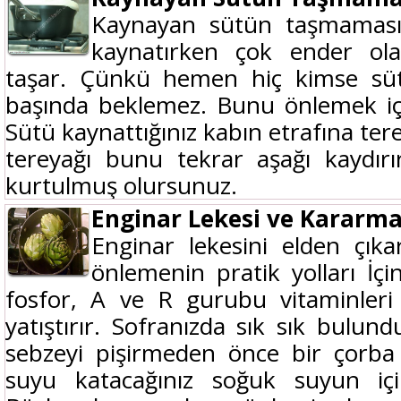
Kaynayan sütün taşmaması
kaynatırken çok ender ol
taşar. Çünkü hemen hiç kimse sü
başında beklemez. Bunu önlemek içi
Sütü kaynattığınız kabın etrafına ter
tereyağı bunu tekrar aşağı kaydır
kurtulmuş olursunuz.
Enginar Lekesi ve Kararma
Enginar lekesini elden çık
önlemenin pratik yolları İç
fosfor, A ve R gurubu vitaminleri ci
yatıştırır. Sofranızda sık sık bulun
sebzeyi pişirmeden önce bir çorba 
suyu katacağınız soğuk suyun içi