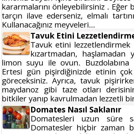
kararmalarını önleyebilirsiniz . Eğer
tarçın ilave ederseniz, elmalı tartın
Kullanacağınız meyveleri...
Tavuk Etini Lezzetlendirm
Tavuk etini lezzetlendirmek
kızartmadan, haşlamadan 
limon suyu ile ovun. Buzdolabına 
Ertesi gün pişirdiğinizde etinin ço
göreceksiniz. Ayrıca, tavuk pişirirk
maydanoz gibi taze otları derisinin 
bitkiler yanıp kavrulmadan lezzetli bir
Domates Nasıl Saklanır
Domatesleri uzun süre s
Domatesler hiçbir zaman bi