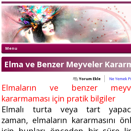
Menu
Elma ve Benzer Meyveler Karar
Yorum Ekle
Ne Yemek P
Elmaların ve benzer meyve
kararmaması için pratik bilgiler
Elmalı turta veya tart yapaca
zaman, elmaların kararmasını ö
için bunları önceden bir süre l