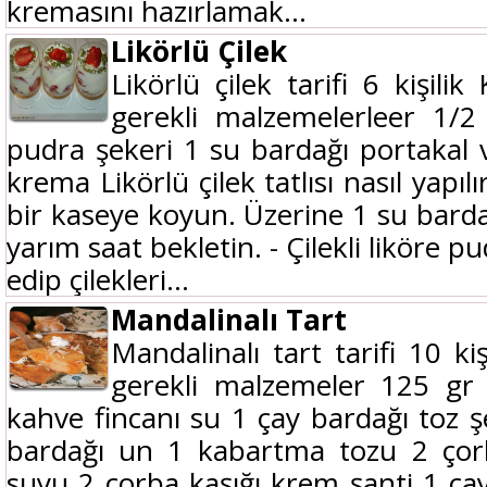
kremasını hazırlamak...
Likörlü Çilek
Likörlü çilek tarifi 6 kişilik
gerekli malzemelerleer 1/2
pudra şekeri 1 su bardağı portakal 
krema Likörlü çilek tatlısı nasıl yapılı
bir kaseye koyun. Üzerine 1 su barda
yarım saat bekletin. - Çilekli liköre p
edip çilekleri...
Mandalinalı Tart
Mandalinalı tart tarifi 10 kiş
gerekli malzemeler 125 g
kahve fincanı su 1 çay bardağı toz 
bardağı un 1 kabartma tozu 2 çorb
suyu 2 çorba kaşığı krem şanti 1 ça