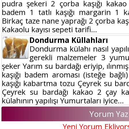
pudra şekeri 2 çorba kaşığı kakao 
badem 1 tatlı kaşığı margarin 1 k
Birkaç taze nane yaprağı 2 çorba kaşığı
Kakaolu kayısı sepeti tarifi...
Dondurma Küllahları
Dondurma külahı nasıl yapıl
gerekli malzemeler 3 yumu
şeker Yarım su bardağı eriyip, ılınmı
kaşığı badem aroması (isteğe bağlı
kaşığı kabartma tozu Çeyrek su bar
Çeyrek su bardağı kakao 2 çay k
külahının yapılışı Yumurtaları iyice...
Yorum Yaz
Yeni Yorum Ekliyor