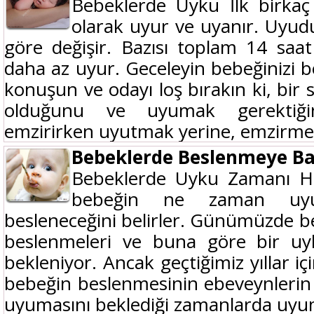
Bebeklerde Uyku İlk birkaç 
olarak uyur ve uyanır. Uyu
göre değişir. Bazısı toplam 14 saa
daha az uyur. Geceleyin bebeğinizi b
konuşun ve odayı loş bırakın ki, bir
olduğunu ve uyumak gerektiğini
emzirirken uyutmak yerine, emzirme.
Bebeklerde Beslenmeye Ba
Bebeklerde Uyku Zamanı Haya
bebeğin ne zaman uyu
besleneceğini belirler. Günümüzde be
beslenmeleri ve buna göre bir uyk
bekleniyor. Ancak geçtiğimiz yıllar i
bebeğin beslenmesinin ebeveynlerin
uyumasını beklediği zamanlarda uyum