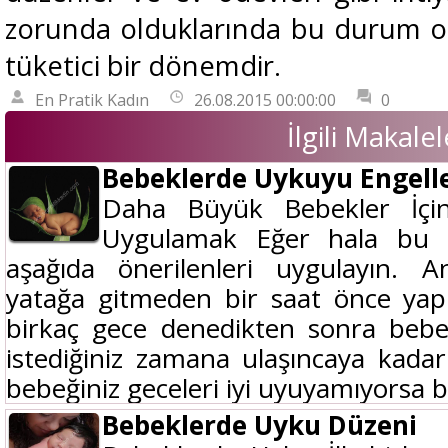
zorunda olduklarında bu durum on
tüketici bir dönemdir.
En Pratik Kadın
26.08.2015 00:00:00
0
İlgili Makalel
Bebeklerde Uykuyu Engell
Daha Büyük Bebekler İçi
Uygulamak Eğer hala bu r
aşağıda önerilenleri uygulayın. A
yatağa gitmeden bir saat önce yap
birkaç gece denedikten sonra bebeğ
istediğiniz zamana ulaşıncaya kadar 
bebeğiniz geceleri iyi uyuyamıyorsa bi
Bebeklerde Uyku Düzeni