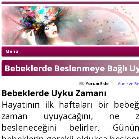
Menu
Bebeklerde Beslenmeye Bağlı U
Yorum Ekle
Anne ve B
Bebeklerde Uyku Zamanı
Hayatının ilk haftaları bir bebe
zaman uyuyacağını, ne z
besleneceğini belirler. Günü
bebeklerin gerekli oldukça beslen