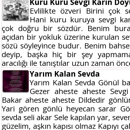
Kuru Kuru Sevgi Karın Do
Evlilikte özveri Birini çok
Hani kuru kuruya sevgi kar
çok doğru bir sözdür. Benim bura
açıdan bir yokluk üzerine kurulan sev
sözü söyleyince budur. Benim bahse
deyip, başka hiç bir şey yapmamak
aracılığı ile tanıştılar uzun zaman önce
Yarım Kalan Sevda
Yarım Kalan Sevda Gönül bah
Gezer aheste aheste Sevg
Bakar aheste aheste Dildedir gönlü
Yari gören gönlü heyecan sarar Gö
sevda seli akar Sele kapılan yar, se
güzelim, aşkın kapısı olmaz Kapıyı ç