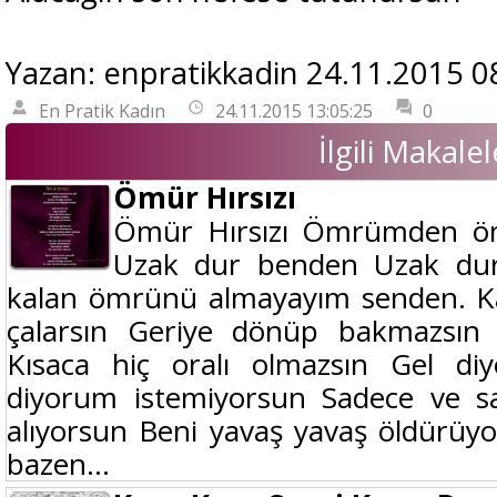
Yazan: enpratikkadin 24.11.2015 0
En Pratik Kadın
24.11.2015 13:05:25
0
İlgili Makalel
Ömür Hırsızı
Ömür Hırsızı Ömrümden ömü
Uzak dur benden Uzak dur 
kalan ömrünü almayayım senden. Kal
çalarsın Geriye dönüp bakmazsın
Kısaca hiç oralı olmazsın Gel d
diyorum istemiyorsun Sadece ve
alıyorsun Beni yavaş yavaş öldürü
bazen...