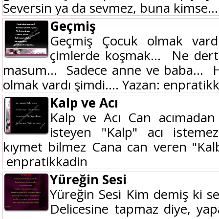
Seversin ya da sevmez, buna kimse...
Geçmiş
Geçmiş Çocuk olmak var
çimlerde koşmak… Ne dert,
masum… Sadece anne ve baba… He
olmak vardı şimdi…. Yazan: enpratik
Kalp ve Acı
Kalp ve Acı Can acımadan
isteyen "Kalp" acı isteme
kıymet bilmez Cana can veren "Ka
enpratikkadin
Yüreğin Sesi
Yüreğin Sesi Kim demiş ki s
Delicesine tapmaz diye, ya