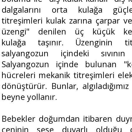
dalgalarını orta kulağa güçle
titreşimleri kulak zarına çarpar v
üzengi" denilen üç küçük ke
kulağa
taşınır. Üzenginin ti
salyangozun içindeki sıvının 
Salyangozun içinde bulunan "ko
hücreleri mekanik titreşimleri elekt
dönüştürür. Bunlar, algıladığımız 
beyne yollanır.
Bebekler doğumdan itibaren duym
ceninin sese duyarlı olduğu d