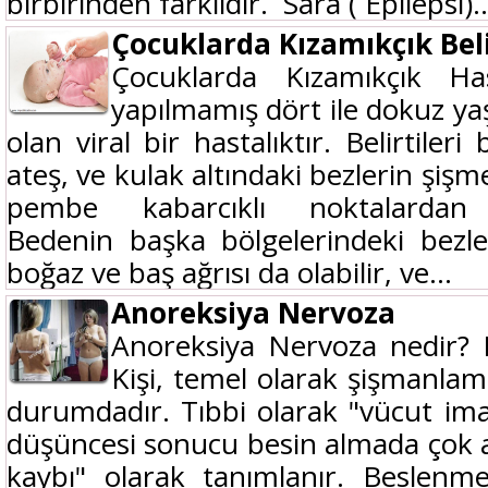
birbirinden farklıdır. Sara ( Epilepsi)..
Çocuklarda Kızamıkçık Belir
Çocuklarda Kızamıkçık Hast
yapılmamış dört ile dokuz ya
olan viral bir hastalıktır. Belirtileri
ateş, ve kulak altındaki bezlerin şiş
pembe kabarcıklı noktalardan
Bedenin başka bölgelerindeki bezle
boğaz ve baş ağrısı da olabilir, ve...
Anoreksiya Nervoza
Anoreksiya Nervoza nedir? 
Kişi, temel olarak şişmanla
durumdadır. Tıbbi olarak "vücut imajı
düşüncesi sonucu besin almada çok aşı
kaybı" olarak tanımlanır. Beslen