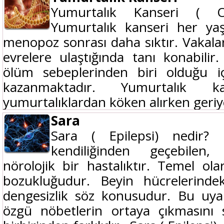
Yumurtalık Kanseri ( O
Yumurtalık kanseri her ya
menopoz sonrası daha sıktır. Vakalar
evrelere ulaştığında tanı konabilir
ölüm sebeplerinden biri olduğu 
kazanmaktadır. Yumurtalık kan
yumurtalıklardan köken alırken geriye 
Sara
Sara ( Epilepsi) nedir? 
kendiliğinden geçebilen,
nörolojik bir hastalıktır. Temel ol
bozukluğudur. Beyin hücrelerindeki
dengesizlik söz konusudur. Bu uyarı
özgü nöbetlerin ortaya çıkmasını s