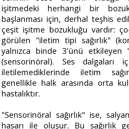
işitmedeki herhangi bir bozu
başlanması için, derhal teşhis edi
çeşit işitme bozukluğu vardır: ç
görülen "iletim tipi sağırlık" (k
yalnızca binde 3'ünü etkileyen "si
(sensorinöral). Ses dalgaları 
iletilemediklerinde iletim sağ
genellikle halk arasında orta kul
hastalıktır.
"Sensorinöral sağırlık" ise, salya
hasarı ile oluşur. Bu sağırlık ge