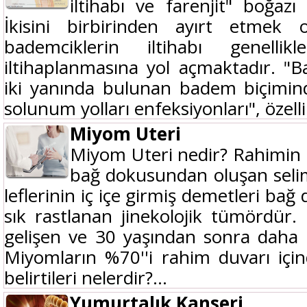
iltihabı ve farenjit" boğazı 
İkisini birbirinden ayırt etmek
bademciklerin iltihabı genellik
iltihaplanmasına yol açmaktadır. "
iki yanında bulunan badem biçimind
solunum yolları enfeksiyonları", özellik
Miyom Uteri
Miyom Uteri nedir? Rahimin (u
bağ dokusundan oluşan seli
leflerinin iç içe girmiş demetleri bağ 
sık rastlanan jinekolojik tümördür
gelişen ve 30 yaşından sonra daha 
Miyomların %70''i rahim duvarı içi
belirtileri nelerdir?...
Yumurtalık Kanseri