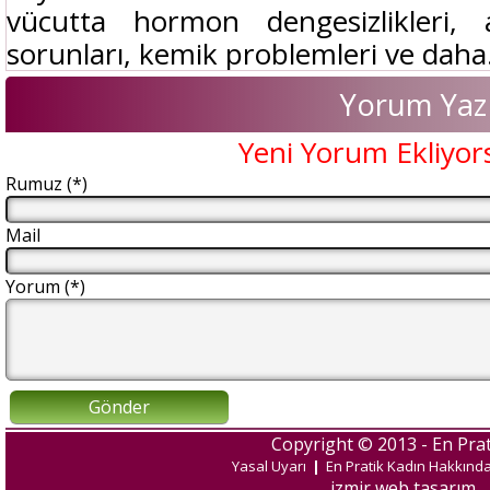
vücutta hormon dengesizlikleri, a
sorunları, kemik problemleri ve daha.
Yorum Yaz
Yeni Yorum Ekliyor
Rumuz (*)
Mail
Yorum (*)
Gönder
Copyright © 2013 - En Prat
Yasal Uyarı
|
En Pratik Kadın Hakkınd
izmir web tasarım