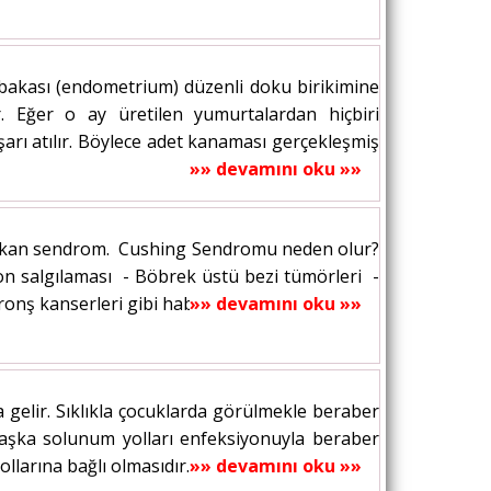
bakası (endometrium) düzenli doku birikimine
r. Eğer o ay üretilen yumurtalardan hiçbiri
şarı atılır. Böylece adet kanaması gerçekleşmiş
»» devamını oku »»
 çıkan sendrom. Cushing Sendromu neden olur?
on salgılaması - Böbrek üstü bezi tümörleri -
ronş kanserleri gibi habis tümörlerin ACTH...
»» devamını oku »»
da gelir. Sıklıkla çocuklarda görülmekle beraber
ir başka solunum yolları enfeksiyonuyla beraber
larına bağlı olmasıdır. Otitis...
»» devamını oku »»