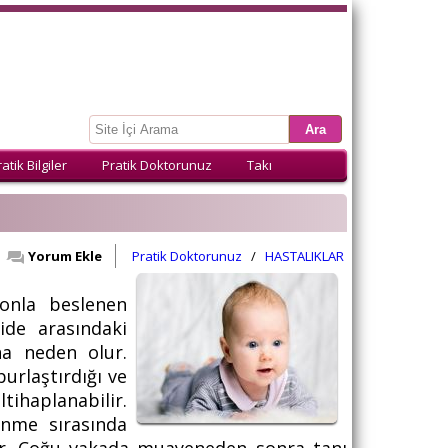
atik Bilgiler
Pratik Doktorunuz
Takı
Yorum Ekle
Pratik Doktorunuz
/
HASTALIKLAR
onla beslenen
de arasındaki
a neden olur.
rlaştırdığı ve
tihaplanabilir.
nme sırasında