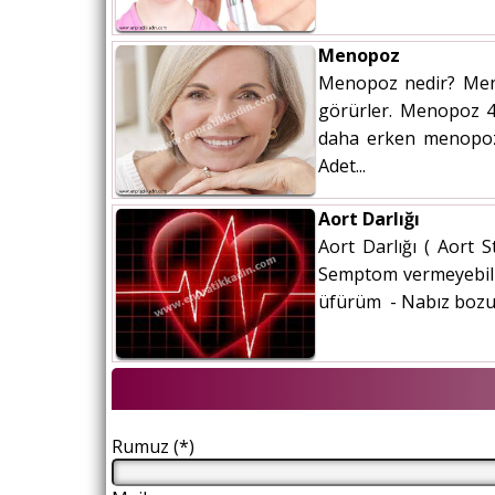
Menopoz
Menopoz nedir? Meno
görürler. Menopoz 40
daha erken menopoza 
Adet...
Aort Darlığı
Aort Darlığı ( Aort S
Semptom vermeyebili
üfürüm - Nabız bozuk
Rumuz (*)