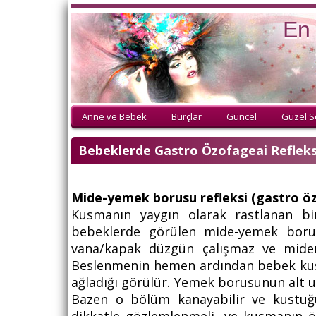
En 
Anne ve Bebek
Burçlar
Güncel
Güzel S
Bebeklerde Gastro Özofageai Refleks
Mide-yemek borusu refleksi (gastro özo
Kusmanın yaygın olarak rastlanan b
bebeklerde görülen mide-yemek borus
vana/kapak düzgün çalışmaz ve miden
Beslenmenin hemen ardından bebek kusar
ağladığı görülür. Yemek borusunun alt uc
Bazen o bölüm kanayabilir ve kustuğ