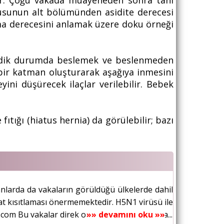
ir. Çoğu vakada muayeneden sonra tanı
rusunun alt bölümünden asidite derecesi
a derecesini anlamak üzere doku örneği
ği dik durumda beslemek ve beslenmeden
 bir katman oluşturarak aşağıya inmesini
ini düşürecek ilaçlar verilebilir. Bebek
tığı (hiatus hernia) da görülebilir; bazı
anlarda da vakaların görüldüğü ülkelerde dahil
t kısıtlaması önermemektedir. H5N1 virüsü ile
om Bu vakalar direk olarak enfekte kuşlarla...
»» devamını oku »»