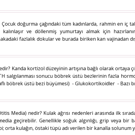
 Çocuk doğurma çağındaki tüm kadınlarda, rahmin en iç ta
 kalınlaşır ve döllenmiş yumurtayı almak için hazırlanı
akadaki fazlalık dokular ve burada biriken kan vajinadan dı
ir? Kanda kortizol düzeyinin artışına bağlı olarak ortaya
CTH salgılanması sonucu böbrek üstü bezlerinin fazla horm
raflı böbrek üstü bezi büyümesi) - Glukokortikoidler - Bazı b
 Otitis Media) nedir? Kulak ağrısı nedenleri arasında ilk sıra
 media geçirebilir. Genellikle soğuk algınlığı, grip veya b
 orta kulağın, östaki tüpü adı verilen bir kanalla solunum yol