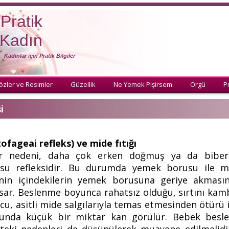
Pratik
Kadın
Kadınlar için Pratik Bilgiler
özler ve Resimler
Güzellik
Ne Yemek Pişirsem
Örgü
Pr
i
fageai refleks) ve mide fıtığı
ir nedeni, daha çok erken doğmuş ya da biber
u refleksidir. Bu durumda yemek borusu ile mi
in içindekilerin yemek borusuna geriye akmasın
. Beslenme boyunca rahatsız olduğu, sırtını kambu
u, asitli mide salgılarıyla temas etmesinden ötürü il
unda küçük bir miktar kan görülür. Bebek besle