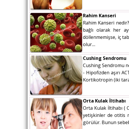
Rahim Kanseri
Rahim Kanseri nedir?
bağlı olarak her ay
döllenmemişse, iç tab
olur....
Cushing Sendromu
Cushing Sendromu ned
- Hipofizden aşırı A
Kortikotropin (iki ta
Orta Kulak İltihabı
Orta Kulak İltihabı (
yetişkinler de otitis
görülür. Bunun sebebi;