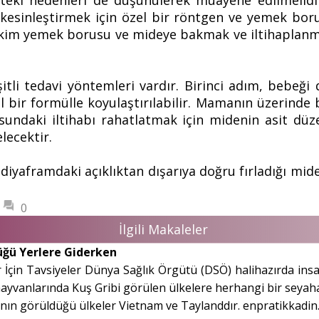
öteki nedenleri de düşünülerek muayene edilmelid
yı kesinleştirmek için özel bir röntgen ve yemek bo
hekim yemek borusu ve mideye bakmak ve iltihaplanm
itli tedavi yöntemleri vardır. Birinci adım, bebe
 bir formülle koyulaştırılabilir. Mamanın üzerinde
sundaki iltihabı rahatlatmak için midenin asit düzey
lecektir.
aframdaki açıklıktan dışarıya doğru fırladığı mide fı
0
İlgili Makaleler
üğü Yerlere Giderken
r İçin Tavsiyeler Dünya Sağlık Örgütü (DSÖ) halihazırda ins
yvanlarında Kuş Gribi görülen ülkelere herhangi bir seyaha
nın görüldüğü ülkeler Vietnam ve Taylanddır. enpratikkadin.c