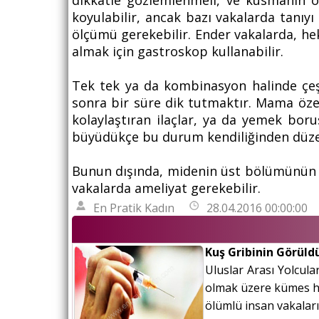
dikkatle gözlemlenmeli, ve kusmanın 
koyulabilir, ancak bazı vakalarda tanı
ölçümü gerekebilir. Ender vakalarda, 
almak için gastroskop kullanabilir.
Tek tek ya da kombinasyon halinde çeş
sonra bir süre dik tutmaktır. Mama özel
kolaylaştıran ilaçlar, ya da yemek boru
büyüdükçe bu durum kendiliğinden düze
Bunun dışında, midenin üst bölümünün diy
vakalarda ameliyat gerekebilir.
En Pratik Kadın
28.04.2016 00:00:00
Kuş Gribinin Görüld
Uluslar Arası Yolcula
olmak üzere kümes ha
ölümlü insan vakaları