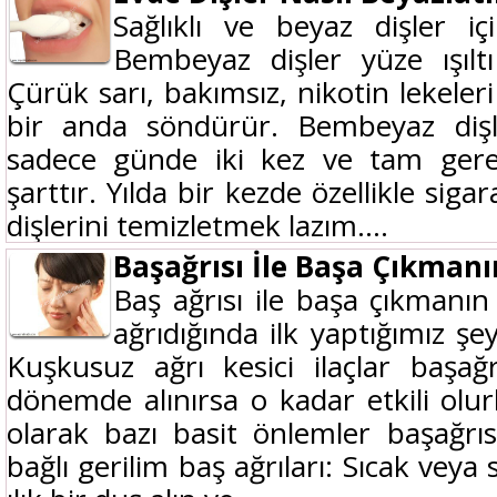
Sağlıklı ve beyaz dişler iç
Bembeyaz dişler yüze ışıltı
Çürük sarı, bakımsız, nikotin lekeleri
bir anda söndürür. Bembeyaz diş
sadece günde iki kez ve tam gerek
şarttır. Yılda bir kezde özellikle sigar
dişlerini temizletmek lazım....
Başağrısı İle Başa Çıkmanı
Baş ağrısı ile başa çıkmanın 
ağrıdığında ilk yaptığımız şey
Kuşkusuz ağrı kesici ilaçlar başa
dönemde alınırsa o kadar etkili olur
olarak bazı basit önlemler başağrısı
bağlı gerilim baş ağrıları: Sıcak vey