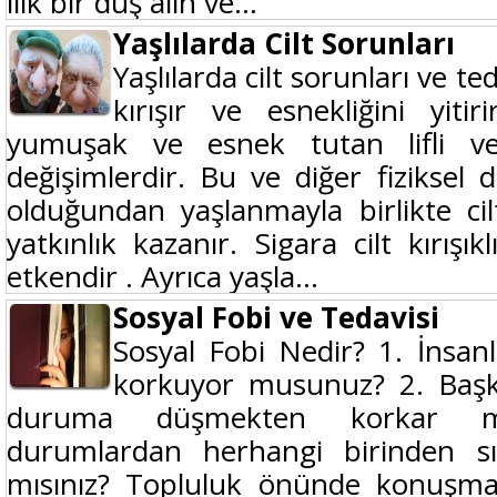
ılık bir duş alın ve...
Yaşlılarda Cilt Sorunları
Yaşlılarda cilt sorunları ve ted
kırışır ve esnekliğini yiti
yumuşak ve esnek tutan lifli ve
değişimlerdir. Bu ve diğer fiziksel 
olduğundan yaşlanmayla birlikte cilt
yatkınlık kazanır. Sigara cilt kırışı
etkendir . Ayrıca yaşla...
Sosyal Fobi ve Tedavisi
Sosyal Fobi Nedir? 1. İnsanl
korkuyor musunuz? 2. Başk
duruma düşmekten korkar mıs
durumlardan herhangi birinden sık
mısınız? Topluluk önünde konuş