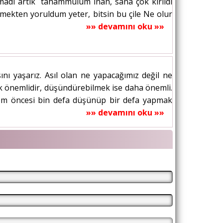
madı artık tahammülüm İnan, sana çok kırıldı
mekten yoruldum yeter, bitsin bu çile Ne olur
»» devamını oku »»
ı yaşarız. Asıl olan ne yapacağımız değil ne
ek önemlidir, düşündürebilmek ise daha önemli.
lem öncesi bin defa düşünüp bir defa yapmak
»» devamını oku »»