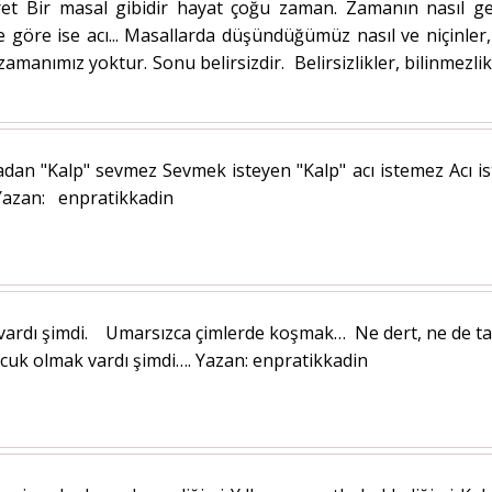
et Bir masal gibidir hayat çoğu zaman. Zamanın nasıl geç
 göre ise acı... Masallarda düşündüğümüz nasıl ve niçinler,
manımız yoktur. Sonu belirsizdir. Belirsizlikler, bilinmezl
adan "Kalp" sevmez Sevmek isteyen "Kalp" acı istemez Acı 
Yazan: enpratikkadin
vardı şimdi. Umarsızca çimlerde koşmak… Ne dert, ne de 
uk olmak vardı şimdi…. Yazan: enpratikkadin