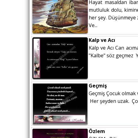
Hayat masaldan ibar
mutluluk dolu, kimine
her şey. Düşünmeye za
Ve...
Kalp ve Acı
Kalp ve Acı Can acım
"Kalbe" söz geçmez 
Geçmiş
Geçmiş Çocuk olmak 
Her şeyden uzak. Çoc
Özlem