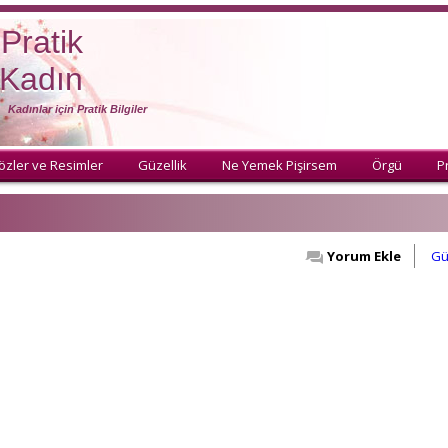
Pratik
Kadın
Kadınlar için Pratik Bilgiler
özler ve Resimler
Güzellik
Ne Yemek Pişirsem
Örgü
Pr
Yorum Ekle
Gü