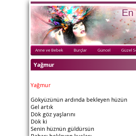
En 
Anne ve Bebek
Burçlar
Güncel
Güzel S
Yağmur
Yağmur
Gökyüzünün ardında bekleyen hüzün
Gel artık
Dök göz yaşlarını
Dök ki
Senin hüznün güldürsün