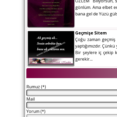
ÖZLEM Biliyorsun, se
gönlüm. Ama elbet er
bana gel de Yüzü gül
Geçmişe Sitem
Çoğu zaman geçmiş g
yaptığımızdır. Çünkü
Bir şeylere iç çeki
gerekir....
Rumuz (*)
Mail
Yorum (*)