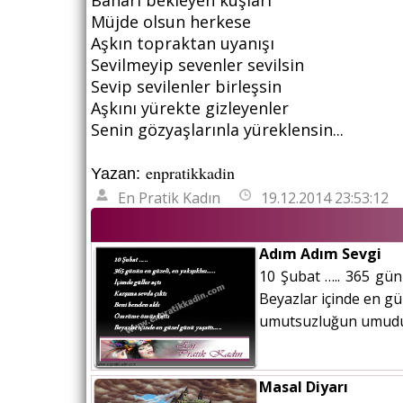
Baharı bekleyen kuşları
Müjde olsun herkese
Aşkın topraktan uyanışı
Sevilmeyip sevenler sevilsin
Sevip sevilenler birleşsin
Aşkını yürekte gizleyenler
Senin gözyaşlarınla yüreklensin...
enpratikkadin
Yazan:
En Pratik Kadın
19.12.2014 23:53:12
Adım Adım Sevgi
10 Şubat ….. 365 gün
Beyazlar içinde en gü
umutsuzluğun umudu se
Masal Diyarı