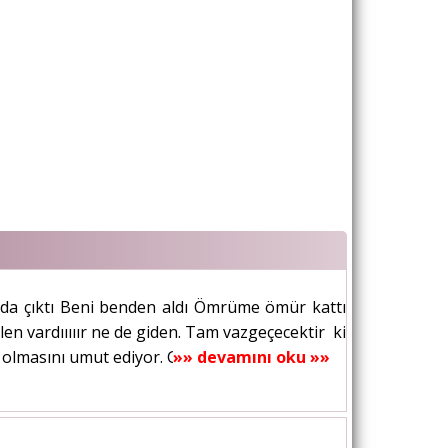
sevda çıktı Beni benden aldı Ömrüme ömür kattı
en vardııııır ne de giden. Tam vazgeçecektir ki
lmasını umut ediyor. Gözlerini kapatıp...
»» devamını oku »»