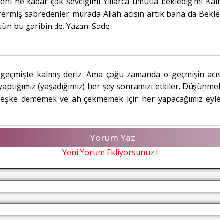
ni ne kadar çok sevdiğimi Yıllarca umutla beklediğimi Kal
ermiş sabredenler murada Allah acısın artık bana da Bekle
sün bu garibin de. Yazan: Sade
eçmişte kalmış deriz. Ama çoğu zamanda o geçmişin acısın
 yaptığımız (yaşadığımız) her şey sonramızı etkiler. Düşünm
p keşke dememek ve ah çekmemek için her yapacağımız ey
Yorum Yaz
Yeni Yorum Ekliyorsunuz !