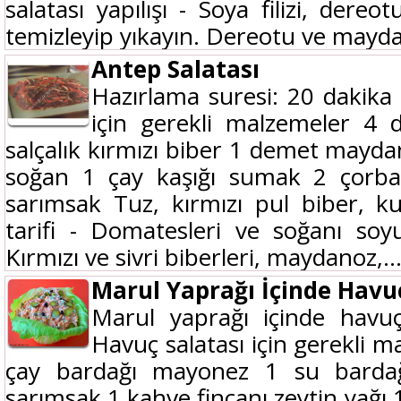
salatası yapılışı - Soya filizi, dere
temizleyip yıkayın. Dereotu ve mayda
Antep Salatası
Hazırlama suresi: 20 dakika 4
için gerekli malzemeler 4 
salçalık kırmızı biber 1 demet mayd
soğan 1 çay kaşığı sumak 2 çorba 
sarımsak Tuz, kırmızı pul biber, k
tarifi - Domatesleri ve soğanı so
Kırmızı ve sivri biberleri, maydanoz,..
Marul Yaprağı İçinde Havuç
Marul yaprağı içinde havuç s
Havuç salatası için gerekli 
çay bardağı mayonez 1 su barda
sarımsak 1 kahve fincanı zeytin yağı 