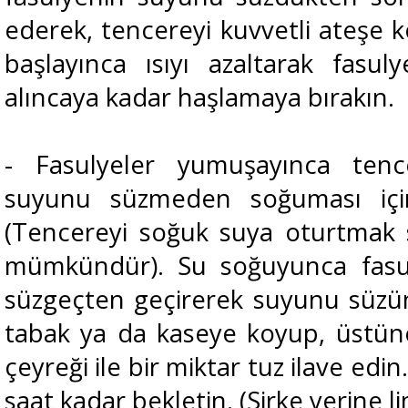
ederek, tencereyi kuvvetli ateşe
başlayınca ısıyı azaltarak fasu
alıncaya kadar haşlamaya bırakın.
- Fasulyeler yumuşayınca tence
suyunu süzmeden soğuması için
(Tencereyi soğuk suya oturtmak 
mümkündür). Su soğuyunca fasulye
süzgeçten geçirerek suyunu süzün.
tabak ya da kaseye koyup, üstün
çeyreği ile bir miktar tuz ilave edin
saat kadar bekletin. (Sirke yerine li