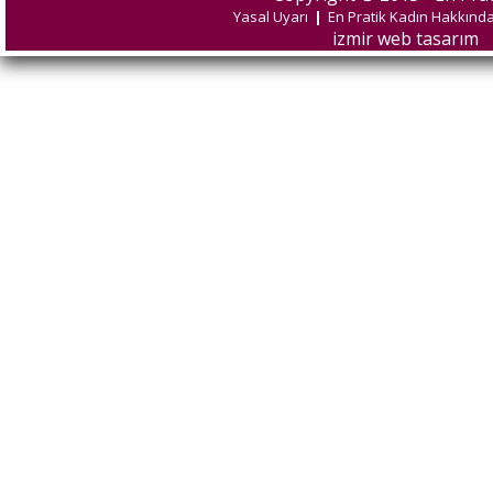
Yasal Uyarı
|
En Pratik Kadın Hakkınd
izmir web tasarım