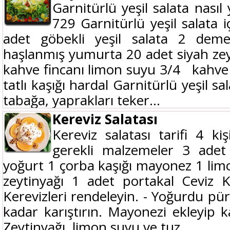
Garnitürlü yeşil salata nasıl 
729 Garnitürlü yeşil salata 
adet göbekli yeşil salata 2 dem
haşlanmış yumurta 20 adet siyah ze
kahve fincanı limon suyu 3/4 kahve f
tatlı kaşığı hardal Garnitürlü yeşil s
tabağa, yaprakları teker...
Kereviz Salatası
Kereviz salatası tarifi 4 kiş
gerekli malzemeler 3 adet 
yoğurt 1 çorba kaşığı mayonez 1 lim
zeytinyağı 1 adet portakal Ceviz Ker
Kerevizleri rendeleyin. - Yoğurdu pü
kadar karıştırın. Mayonezi ekleyip 
Zeytinyağı, limon suyu ve tuz...