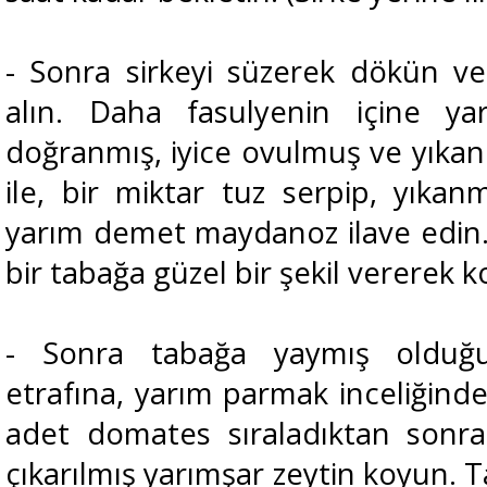
- Sonra sirkeyi süzerek dökün ve 
alın. Daha fasulyenin içine ya
doğranmış, iyice ovulmuş ve yıka
ile, bir miktar tuz serpip, yıka
yarım demet maydanoz ilave edin. H
bir tabağa güzel bir şekil vererek 
- Sonra tabağa yaymış olduğu
etrafına, yarım parmak inceliğind
adet domates sıraladıktan sonra 
çıkarılmış yarımşar zeytin koyun. 