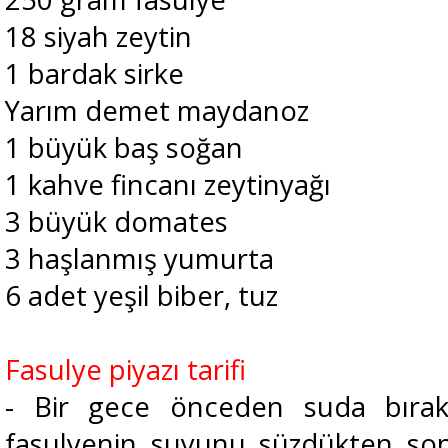
18 siyah zeytin
1 bardak sirke
Yarım demet maydanoz
1 büyük baş soğan
1 kahve fincanı zeytinyağı
3 büyük domates
3 haşlanmış yumurta
6 adet yeşil biber, tuz
Fasulye piyazı tarifi
- Bir gece önceden suda bıra
fasulyenin suyunu süzdükten son