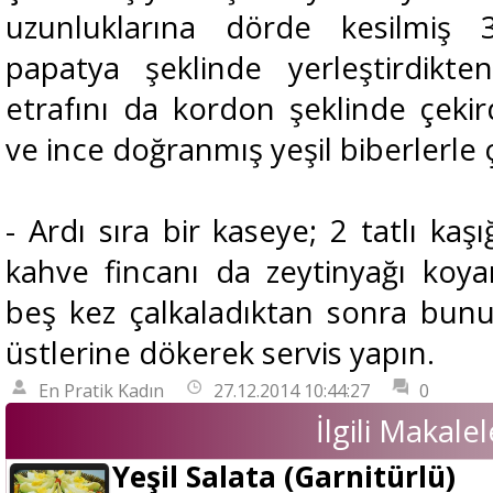
uzunluklarına dörde kesilmiş 
papatya şeklinde yerleştirdikte
etrafını da kordon şeklinde çekird
ve ince doğranmış yeşil biberlerle 
- Ardı sıra bir kaseye; 2 tatlı kaşı
kahve fincanı da zeytinyağı koyar
beş kez çalkaladıktan sonra bunu 
üstlerine dökerek servis yapın.
En Pratik Kadın
27.12.2014 10:44:27
0
İlgili Makalel
Yeşil Salata (Garnitürlü)