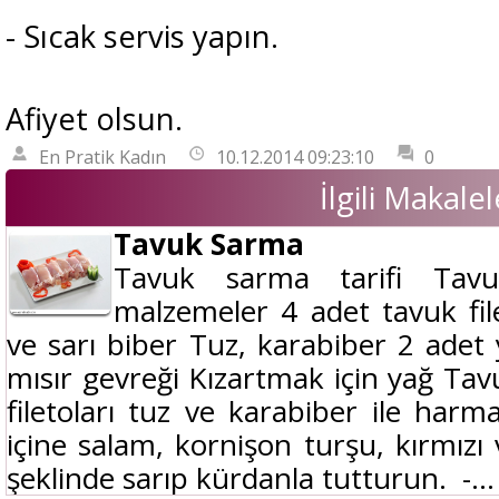
- Sıcak servis yapın.
Afiyet olsun.
En Pratik Kadın
10.12.2014 09:23:10
0
İlgili Makalel
Tavuk Sarma
Tavuk sarma tarifi Tavu
malzemeler 4 adet tavuk fil
ve sarı biber Tuz, karabiber 2 ade
mısır gevreği Kızartmak için yağ Ta
filetoları tuz ve karabiber ile harm
içine salam, kornişon turşu, kırmızı
şeklinde sarıp kürdanla tutturun. -...