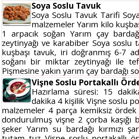
Soya Soslu Tavuk
Soya Soslu Tavuk Tarifi Soya
malzemeler Yarım kilo kuşba
1 arpacık soğan Yarım çay bardağ
zeytinyağı ve karabiber Soya soslu t
kuşbaşı tavuk, iri doğranmış 6-7 a
soğanı bir miktar zeytinyağı ile t
Pişmesine yakın yarım çay bardağı so
Vişne Soslu Portakallı Örd
Hazırlama süresi: 15 dakik
dakika 4 kişilik Vişne soslu po
malzemeler 4 parça kemiksiz ördek
dondurulmuş vişne 2 çorba kaşığı b
şeker Yarım su bardağı kırmızı şa
tutam tuz Vişne soslu portakallı örd