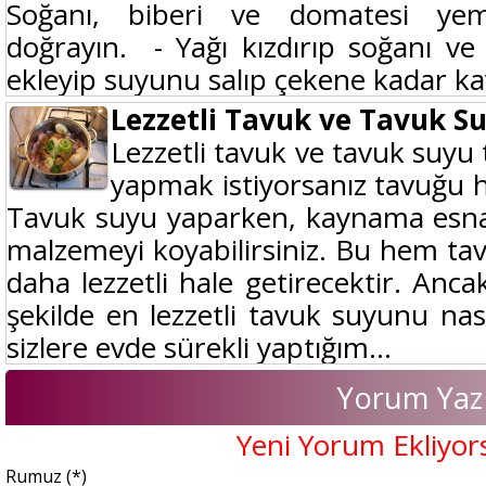
Soğanı, biberi ve domatesi yem
doğrayın. - Yağı kızdırıp soğanı v
ekleyip suyunu salıp çekene kadar ka
Lezzetli Tavuk ve Tavuk S
Lezzetli tavuk ve tavuk suyu
yapmak istiyorsanız tavuğu 
Tavuk suyu yaparken, kaynama esnas
malzemeyi koyabilirsiniz. Bu hem t
daha lezzetli hale getirecektir. Anc
şekilde en lezzetli tavuk suyunu nası
sizlere evde sürekli yaptığım...
Yorum Yaz
Yeni Yorum Ekliyor
Rumuz (*)