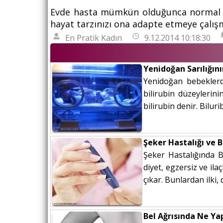
Evde hasta mümkün olduğunca normal bir
hayat tarzınızı ona adapte etmeye çalış
En Pratik Kadın
9.12.2014 10:18:30
Yenidoğan Sarılığını
Yenidoğan bebeklerde
bilirubin düzeylerin
bilirubin denir. Bilur
Şeker Hastalığı ve
Şeker Hastalığında B
diyet, egzersiz ve ila
çıkar. Bunlardan ilki
Bel Ağrısında Ne Ya