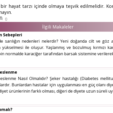
 hayat tarzı içinde olmaya teşvik edilmelidir. Kor
mayın.
0
İlgili Makaleler
n Sebepleri
 sarılığın nedenleri nelerdir? Yeni doğanda cilt ve göz ak
in yükselmesi ile oluşur. Yaşlanmış ve bozulmuş kırmızı ka
ibin normalde karaciğer tarafından barsak sistemine verilerek at
 Beslenme
eslenme Nasıl Olmalıdır? Şeker hastalığı (Diabetes mellit
çlardır. Bunlardan hastalar için uygulanması en güç olanı diye
, diyet ürünlerinin farklı olması, diğeri de diyete uzun sürel
pmalı?