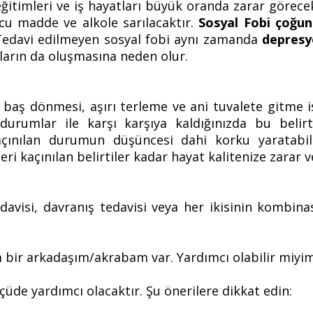
, eğitimleri ve iş hayatları büyük oranda zarar görece
cu madde ve alkole sarılacaktır.
Sosyal Fobi çoğunl
 Tedavi edilmeyen sosyal fobi aynı zamanda
depres
ların da oluşmasına neden olur.
 baş dönmesi, aşırı terleme ve ani tuvalete gitme is
durumlar ile karşı karşıya kaldığınızda bu belirt
kaçınılan durumun düşüncesi dahi korku yaratabilir
i kaçınılan belirtiler kadar hayat kalitenize zarar ve
edavisi, davranış tedavisi veya her ikisinin kombin
 bir arkadaşım/akrabam var. Yardımcı olabilir miyi
üde yardımcı olacaktır. Şu önerilere dikkat edin: