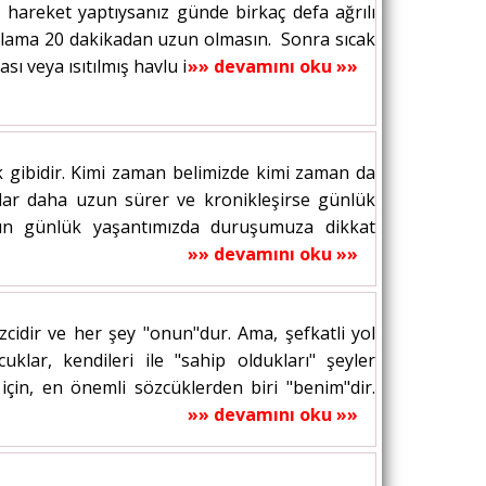
 hareket yaptıysanız günde birkaç defa ağrılı
gulama 20 dakikadan uzun olmasın. Sonra sıcak
ı veya ısıtılmış havlu ile sıcak...
»» devamını oku »»
ok gibidir. Kimi zaman belimizde kimi zaman da
ılar daha uzun sürer ve kronikleşirse günlük
rının günlük yaşantımızda duruşumuza dikkat
»» devamını oku »»
dir ve her şey "onun"dur. Ama, şefkatli yol
klar, kendileri ile "sahip oldukları" şeyler
çin, en önemli sözcüklerden biri "benim"dir.
»» devamını oku »»