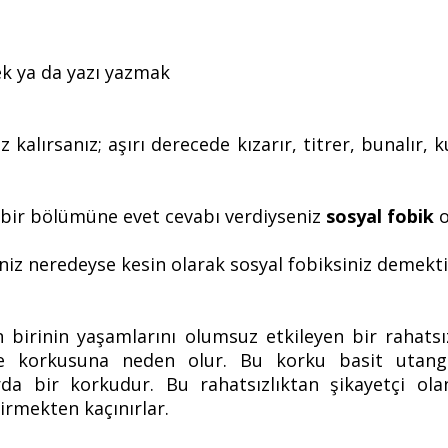
k ya da yazı yazmak
alırsanız; aşırı derecede kızarır, titrer, bunalır, 
i bir bölümüne evet cevabı verdiyseniz
sosyal fobik
o
eniz neredeyse kesin olarak sosyal fobiksiniz demekti
birinin yaşamlarını olumsuz etkileyen bir rahatsız
lme korkusuna neden olur. Bu korku basit utang
a bir korkudur. Bu rahatsızlıktan şikayetçi ola
girmekten kaçınırlar.