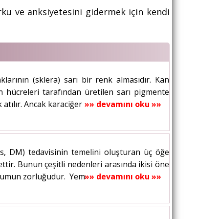
ku ve anksiyetesini gidermek için kendi
larının (sklera) sarı bir renk almasıdır. Kan
n hücreleri tarafından üretilen sarı pigmente
ılır. Ancak karaciğer bilirubini yeterli...
»» devamını oku »»
us, DM) tedavisinin temelini oluşturan üç öğe
ttir. Bunun çeşitli nedenleri arasında ikisi öne
i uyumun zorluğudur. Yemek yemenin...
»» devamını oku »»