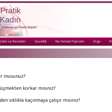
Pratik
Kadın
Kadınlar için Pratik Bilgiler
özler ve Resimler
Güzellik
Ne Yemek Pişirsem
Örgü
Pr
yor musunuz?
düşmekten korkar mısınız?
en sıklıkla kaçınmaya çalışır mısınız?