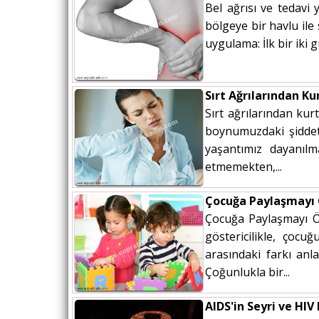
Bel ağrısı ve tedavi
bölgeye bir havlu il
uygulama: İlk bir iki g
Sırt Ağrılarından Ku
Sırt ağrılarından kur
boynumuzdaki şiddetl
yaşantımız dayanılm
etmemekten,...
Çocuğa Paylaşmayı
Çocuğa Paylaşmayı Ö
göstericilikle, çoc
arasındaki farkı anl
Çoğunlukla bir...
AIDS'in Seyri ve HI