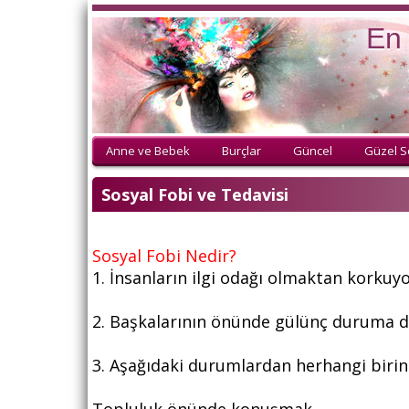
En 
Anne ve Bebek
Burçlar
Güncel
Güzel S
Sosyal Fobi ve Tedavisi
Sosyal Fobi Nedir?
1. İnsanların ilgi odağı olmaktan korku
2. Başkalarının önünde gülünç duruma 
3. Aşağıdaki durumlardan herhangi birind