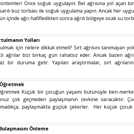
 yöntemleri Önce soğuk uygulayın: Bel ağrısına yol açan bir
e sarılı buz torbası ile soğuk uygulama yapın. Ancak her uy
ün içinde ağrı hafifledikten sonra ağrılı bölgeye sıcak su torbas
rtulmanın Yolları
tulmak için nelere dikkat etmeli? Sırt ağrısını tanımayan y
i ağrılar bizi birkaç gün rahatsız eder. Ancak bazen ağr
az bir duruma gelir. Yapılan araştırmalar, sırt ağrıla
 Öğretmek
ğretmek Küçük bir çocuğun yaşamı bütünüyle ben-merkezci
uğunuz çok geçmeden paylaşmanın zevkine varacaktır. Çocu
amadıkça, paylaşmakta güçlük çekerler. Her küçük çocuk i
V Bulaşmasını Önleme