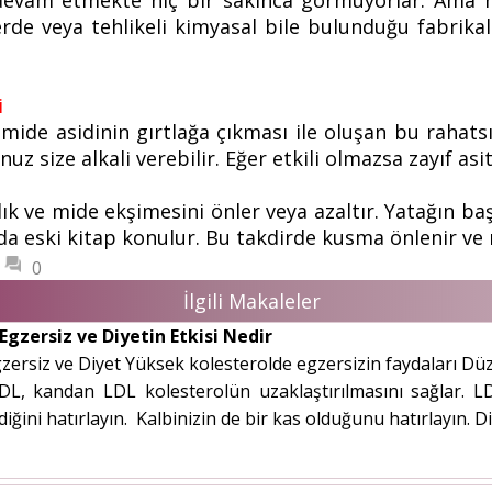
vam etmekte hiç bir sakınca görmüyorlar. Ama hamil
rde veya tehlikeli kimyasal bile bulunduğu fabrikal
i
 mide asidinin gırtlağa çıkması ile oluşan bu rahat
 size alkali verebilir. Eğer etkili olmazsa zayıf asit
ık ve mide ekşimesini önler veya azaltır. Yatağın baş
 da eski kitap konulur. Bu takdirde kusma önlenir ve r
0
İlgili Makaleler
gzersiz ve Diyetin Etkisi Nedir
zersiz ve Diyet Yüksek kolesterolde egzersizin faydaları Düze
HDL, kandan LDL kolesterolün uzaklaştırılmasını sağlar. 
ğini hatırlayın. Kalbinizin de bir kas olduğunu hatırlayın. Diğe