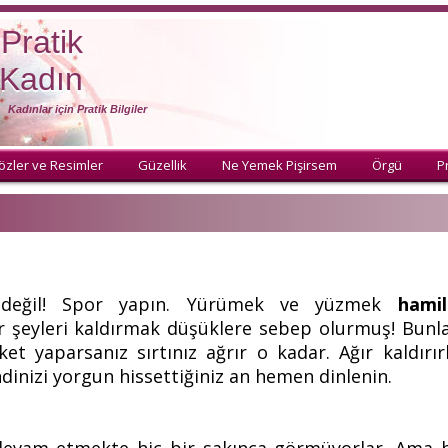
Pratik
Kadın
Kadınlar için Pratik Bilgiler
özler ve Resimler
Güzellik
Ne Yemek Pişirsem
Örgü
Pr
ı değil! Spor yapın. Yürümek ve yüzmek
hamil
ır şeyleri kaldırmak düşüklere sebep olurmuş! Bunl
reket yaparsanız sırtınız ağrır o kadar. Ağır kaldır
endinizi yorgun hissettiğiniz an hemen dinlenin.