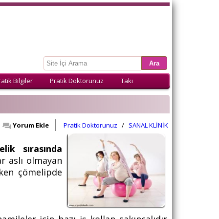
atik Bilgiler
Pratik Doktorunuz
Takı
Yorum Ekle
Pratik Doktorunuz
/
SANAL KLİNİK
elik sırasında
ar aslı olmayan
ırken çömelipde