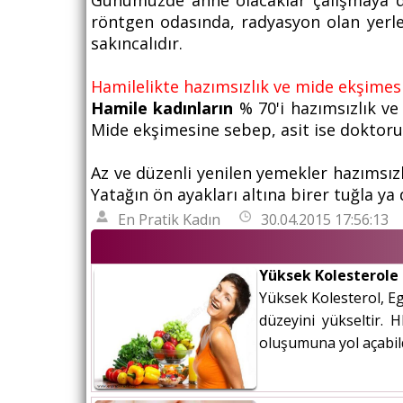
Günümüzde anne olacaklar çalışmaya de
röntgen odasında, radyasyon olan yerle
sakıncalıdır.
Hamilelikte hazımsızlık ve mide ekşimes
Hamile kadınların
% 70'i hazımsızlık ve
Mide ekşimesine sebep, asit ise doktorunuz
Az ve düzenli yenilen yemekler hazımsızl
Yatağın ön ayakları altına birer tuğla ya
En Pratik Kadın
30.04.2015 17:56:13
Yüksek Kolesterole E
Yüksek Kolesterol, Eg
düzeyini yükseltir. 
oluşumuna yol açabildi