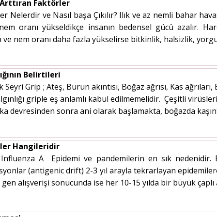
Arttıran Faktörler
er Nelerdir ve Nasıl başa Çıkılır? Ilık ve az nemli bahar hava
nem oranı yükseldikçe insanın bedensel gücü azalır. Hareket
 ve nem oranı daha fazla yükselirse bitkinlik, halsizlik, yorgu
ğının Belirtileri
k Seyri Grip ; Ateş, Burun akıntısı, Boğaz ağrısı, Kas ağrıları, 
ınlığı griple eş anlamlı kabul edilmemelidir. Çeşitli virüsler
ka devresinden sonra ani olarak başlamakta, boğazda kaşıntı
ler Hangileridir
r Influenza A Epidemi ve pandemilerin en sık nedenidir. 
onlar (antigenic drift) 2-3 yıl arayla tekrarlayan epidemilere
en alışverişi sonucunda ise her 10-15 yılda bir büyük çaplı an