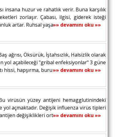
sı insana huzur ve rahatlık verir. Buna karşılık
leri zorlaşır. Çabası, ilgisi, giderek isteği
nluk artar. Ruhsal yaşantı bozulur....
»» devamını oku »»
Baş ağrısı, Öksürük, İştahsızlık, Halsizlik olarak
in yol açabileceği "gribal enfeksiyonlar" 3 güne
 hissi, hapşırma, burun...
»» devamını oku »»
Bu virüsün yüzey antijeni hemagglutinindeki
 yol açmaktadır. Değişik influenza virüs tipleri
tijen değişiklikleri ortaya çıkmakta...
»» devamını oku »»