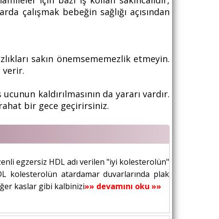
eler için bazı iş kollan sakıncalıdır,
arda çalışmak bebeğin sağlığı açısından
sızlıkları sakın önemsememezlik etmeyin.
 verir.
 ucunun kaldırılmasının da yararı vardır.
ahat bir gece geçirirsiniz.
nli egzersiz HDL adı verilen "iyi kolesterolün"
LDL kolesterolün atardamar duvarlarında plak
r kaslar gibi kalbinizi de aktif...
»» devamını oku »»