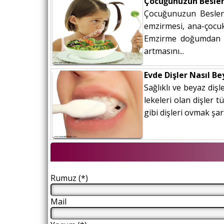
Çocuğunuzun Besle
Çocuğunuzun Beslenm
emzirmesi, ana-çocuk
Emzirme doğumdan so
artmasını...
Evde Dişler Nasıl Be
Sağlıklı ve beyaz dişl
lekeleri olan dişler 
gibi dişleri ovmak şart
Rumuz (*)
Mail