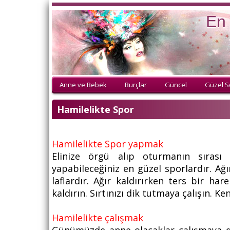
En 
Anne ve Bebek
Burçlar
Güncel
Güzel S
Hamilelikte Spor
Hamilelikte Spor yapmak
Elinize örgü alıp oturmanın sıras
yapabileceğiniz en güzel sporlardır. Ağ
laflardır. Ağır kaldırırken ters bir ha
kaldırın. Sırtınızı dik tutmaya çalışın. K
Hamilelikte çalışmak