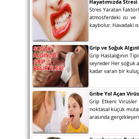
Hayatımızda Stresi 
Stres Yaratan Faktörl
atmosferdeki ısı ve 
kaybolur. Havadaki ısı
Grip ve Soğuk Algınlı
Grip Hastalığının Tipi
seyreder Her soğuk alg
kadar varan bir kuluç
Gribe Yol Açan Virüs
Grip Etkeni Virüsle
noktasal küçük mutasy
arasında gerçekleşen g