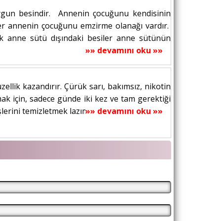
ygun besindir. Annenin çocuğunu kendisinin
her annenin çocuğunu emzirme olanağı vardır.
ek anne sütü dışındaki besiler anne sütünün
»» devamını oku »»
üzellik kazandırır. Çürük sarı, bakımsız, nikotin
ak için, sadece günde iki kez ve tam gerektiği
şlerini temizletmek lazım....
»» devamını oku »»