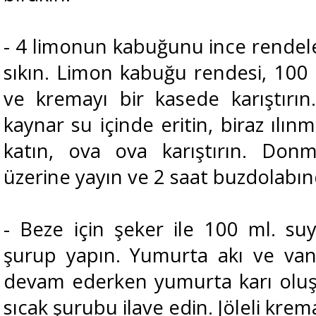
- 4 limonun kabuğunu ince rendele
sıkın. Limon kabuğu rendesi, 100 
ve kremayı bir kasede karıştırın
kaynar su içinde eritin, biraz ılın
katın, ova ova karıştırın. Donm
üzerine yayın ve 2 saat buzdolabın
- Beze için şeker ile 100 ml. su
şurup yapın. Yumurta akı ve vani
devam ederken yumurta karı olu
sıcak şurubu ilave edin. Jöleli kre