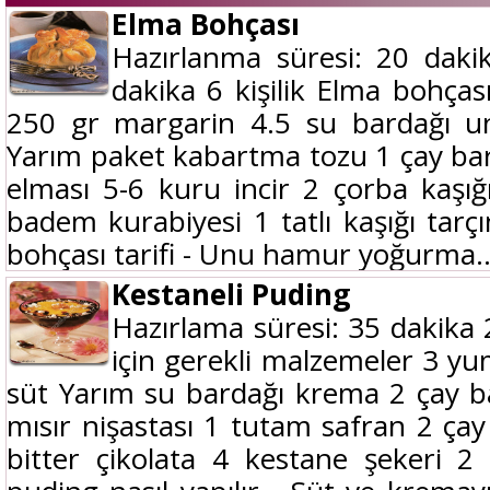
Elma Bohçası
Hazırlanma süresi: 20 dakik
dakika 6 kişilik Elma bohças
250 gr margarin 4.5 su bardağı un
Yarım paket kabartma tozu 1 çay ba
elması 5-6 kuru incir 2 çorba kaşığ
badem kurabiyesi 1 tatlı kaşığı tarç
bohçası tarifi - Unu hamur yoğurma..
Kestaneli Puding
Hazırlama süresi: 35 dakika 2
için gerekli malzemeler 3 yu
süt Yarım su bardağı krema 2 çay b
mısır nişastası 1 tutam safran 2 çay
bitter çikolata 4 kestane şekeri 2