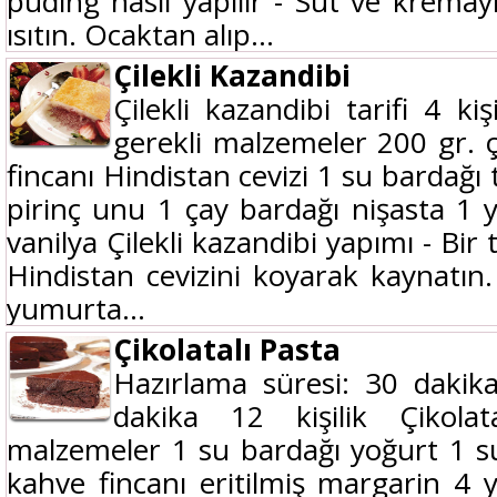
puding nasıl yapılır - Süt ve kremayı
ısıtın. Ocaktan alıp...
Çilekli Kazandibi
Çilekli kazandibi tarifi 4 kiş
gerekli malzemeler 200 gr. ç
fincanı Hindistan cevizi 1 su bardağı
pirinç unu 1 çay bardağı nişasta 1 
vanilya Çilekli kazandibi yapımı - Bir
Hindistan cevizini koyarak kaynatın.
yumurta...
Çikolatalı Pasta
Hazırlama süresi: 30 dakik
dakika 12 kişilik Çikolat
malzemeler 1 su bardağı yoğurt 1 s
kahve fincanı eritilmiş margarin 4