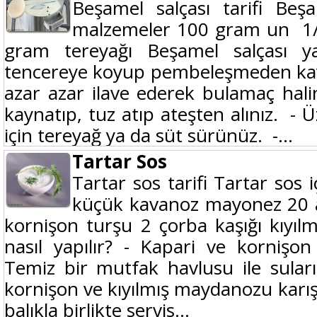
Beşamel salçası tarifi Beşa
malzemeler 100 gram un 1/2 
gram tereyağı Beşamel salçası y
tencereye koyup pembeleşmeden kavu
azar azar ilave ederek bulamaç halin
kaynatıp, tuz atıp ateşten alınız. -
için tereyağ ya da süt sürünüz. -...
Tartar Sos
Tartar sos tarifi Tartar sos 
küçük kavanoz mayonez 20 ad
kornişon turşu 2 çorba kaşığı kıyı
nasıl yapılır? - Kapari ve kornişo
Temiz bir mutfak havlusu ile suları
kornişon ve kıyılmış maydanozu karışt
balıkla birlikte servis...