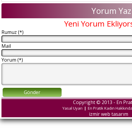
Yorum Yaz
Yeni Yorum Ekliyor
Rumuz (*)
Mail
Yorum (*)
Gönder
Copyright © 2013 - En Prat
Yasal Uyarı
|
En Pratik Kadın Hakkınd
izmir web tasarım