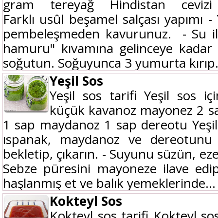
gram tereyağ Hindistan ceviz
Farklı usûl beşamel salçası yapımı -
pembeleşmeden kavurunuz. - Su il
hamuru" kıvamına gelinceye kadar p
soğutun. Soğuyunca 3 yumurta kırıp.
Yeşil Sos
Yeşil sos tarifi Yeşil sos i
küçük kavanoz mayonez 2 sa
1 sap maydanoz 1 sap dereotu Yeşil s
ıspanak, maydanoz ve dereotunu
bekletip, çıkarın. - Suyunu süzün, eze
Sebze püresini mayoneze ilave edip k
haşlanmış et ve balık yemeklerinde...
Kokteyl Sos
Kokteyl sos tarifi Kokteyl so