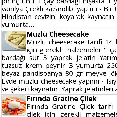
pirinç unu 1 çay bardağı nişasta 1 
vanilya Çilekli kazandibi yapımı - Bir
Hindistan cevizini koyarak kaynatın.
yumurta...
Muzlu Cheesecake
Muzlu cheesecake tarifi 14 
için g erekli malzemeler 1 ç
bardağı süt 3 yaprak jelatin Yar
tuzsuz krem peynir 3 yumurta 25
beyaz pandispanya 80 gr meyve jö
Evde muzlu cheesecake yapımı - Isıya
ve şekeri kaynatın. Yaprak jelatinleri a
Fırında Gratine Çilek
Fırında Gratine Çilek tarifi 
çilek için gerekli malzeme