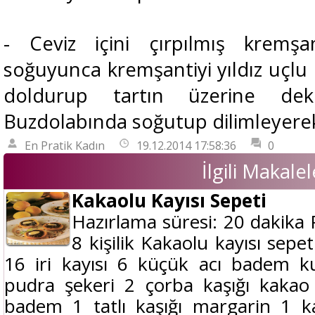
- Ceviz içini çırpılmış kremşan
soğuyunca kremşantiyi yıldız uçlu
doldurup tartın üzerine deko
Buzdolabında soğutup dilimleyerek
En Pratik Kadın
19.12.2014 17:58:36
0
İlgili Makalel
Kakaolu Kayısı Sepeti
Hazırlama süresi: 20 dakika 
8 kişilik Kakaolu kayısı sepe
16 iri kayısı 6 küçük acı badem ku
pudra şekeri 2 çorba kaşığı kakao 
badem 1 tatlı kaşığı margarin 1 k