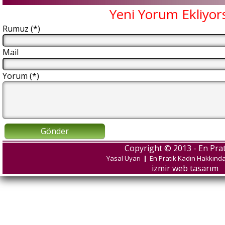
Yeni Yorum Ekliyor
Rumuz (*)
Mail
Yorum (*)
Gönder
Copyright © 2013 - En Prat
Yasal Uyarı
|
En Pratik Kadın Hakkınd
izmir web tasarım