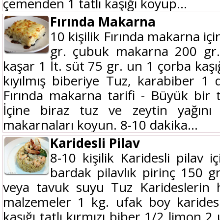
çemenden 1 tatlı kaşığı koyup...
Fırında Makarna
10 kişilik Fırında makarna iç
gr. çubuk makarna 200 gr.
kaşar 1 İt. süt 75 gr. un 1 çorba kaşığ
kıyılmış biberiye Tuz, karabiber 1 
Fırında makarna tarifi - Büyük bir
İçine biraz tuz ve zeytin yağını 
makarnaları koyun. 8-10 dakika...
Karidesli Pilav
8-10 kişilik Karidesli pilav 
bardak pilavlık pirinç 150 
veya tavuk suyu Tuz Karideslerin h
malzemeler 1 kg. ufak boy karides
kaşığı tatlı kırmızı biber 1/2 limon 2