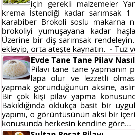
için gerekli malzemeler Ya
krema İstendiği kadar sarımsak 
karabiber Brokoli soslu makarna nas
brokoliyi yumuşayana kadar haşl
Üzerine bir diş sarımsak rendeleyi
ekleyip, orta ateşte kaynatın. - Tuz ve
Evde Tane Tane Pilav Nasıl
Pilavı tane tane yapmanın p
lapa olur ve lezzetli olmas
yapmak göründüğünün aksine, aslınd
Bir çok kişi pilav yapma konusunda
Bakıldığında oldukça basit bir uyg
yapımı, o görüntüsünün aksi bir içeri
konusunda herkesin kendine göre...
Sultan Reşat Pilavı