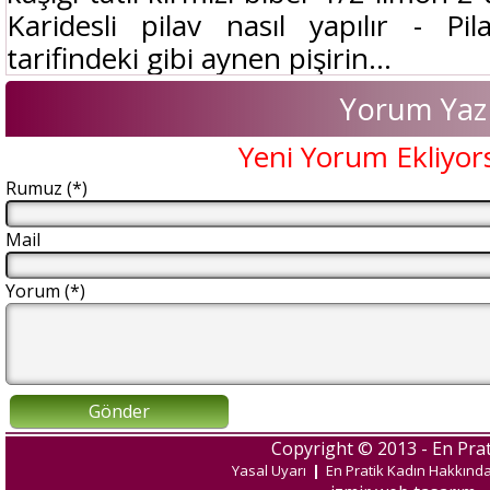
Karidesli pilav nasıl yapılır - Pi
tarifindeki gibi aynen pişirin...
Yorum Yaz
Yeni Yorum Ekliyor
Rumuz (*)
Mail
Yorum (*)
Gönder
Copyright © 2013 - En Prat
Yasal Uyarı
|
En Pratik Kadın Hakkınd