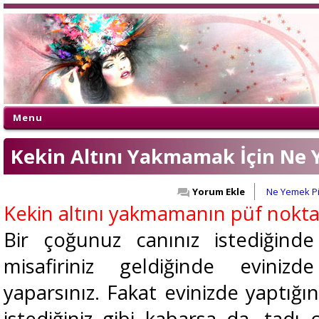
Menu
Kekin Altını Yakmamak İçin Ne 
Yorum Ekle
Ne Yemek P
Kekin altını yakmamanın püf nokta
Bir çoğunuz canınız istediğind
misafiriniz geldiğinde evinizd
yaparsınız. Fakat evinizde yaptığın
istediğiniz gibi kabarsa da, tadı ç