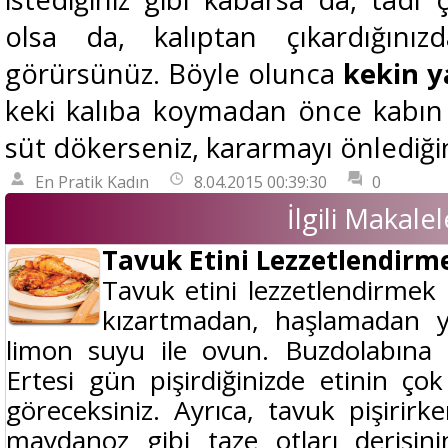
olsa da, kalıptan çıkardığınızd
görürsünüz. Böyle olunca
kekin y
keki kalıba koymadan önce kabın 
süt dökerseniz, kararmayı önlediğin
En Pratik Kadın
8.04.2015 00:39:30
0
İlgili Makalel
Tavuk Etini Lezzetlendirm
Tavuk etini lezzetlendirmek
kızartmadan, haşlamadan 
limon suyu ile ovun. Buzdolabına 
Ertesi gün pişirdiğinizde etinin ço
göreceksiniz. Ayrıca, tavuk pişirirk
maydanoz gibi taze otları derisinin 