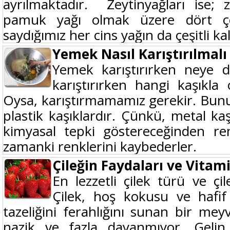
ayrılmaktadır. Zeytinyağları ise; 
pamuk yağı olmak üzere dört çeş
saydığımız her cins yağın da çeşitli kali
Yemek Nasıl Karıştırılmalı
Yemek karıştırırken neye d
karıştırırken hangi kaşıkla o
Oysa, karıştırmamamız gerekir. Bunun
plastik kaşıklardır. Çünkü, metal kaş
kimyasal tepki göstereceğinden renk
zamanki renklerini kaybederler.
Çileğin Faydaları ve Vita
En lezzetli çilek türü ve çi
Çilek, hoş kokusu ve hafif 
tazeliğini ferahlığını sunan bir me
nazik ve fazla dayanmıyor. Geli