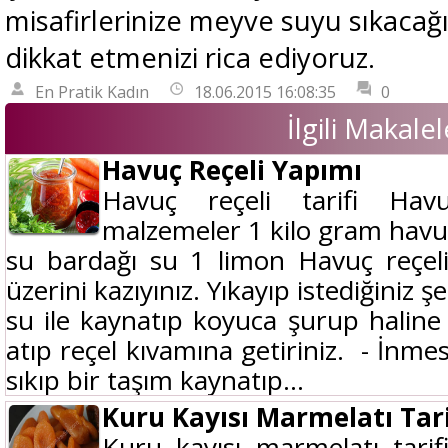
misafirlerinize meyve suyu sıkacağ
dikkat etmenizi rica ediyoruz.
En Pratik Kadın
18.06.2015 16:08:35
0
İlgili Makalel
Havuç Reçeli Yapımı
Havuç reçeli tarifi Havu
malzemeler 1 kilo gram havuç
su bardağı su 1 limon Havuç reçeli
üzerini kazıyınız. Yıkayıp istediğiniz ş
su ile kaynatıp koyuca şurup haline g
atıp reçel kıvamına getiriniz. - İnme
sıkıp bir taşım kaynatıp...
Kuru Kayısı Marmelatı Tari
Kuru kayısı marmelatı tarif