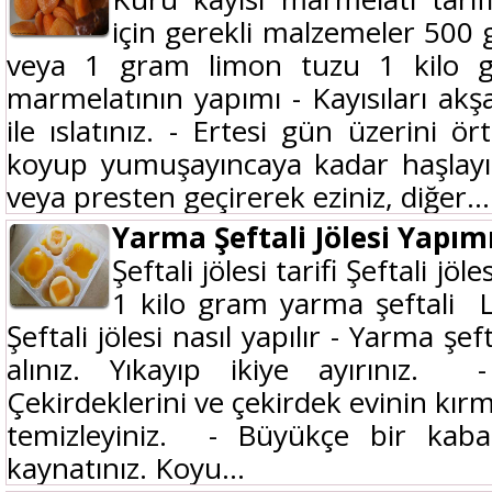
için gerekli malzemeler 500 
veya 1 gram limon tuzu 1 kilo g
marmelatının yapımı - Kayısıları akş
ile ıslatınız. - Ertesi gün üzerini ö
koyup yumuşayıncaya kadar haşlayın
veya presten geçirerek eziniz, diğer...
Yarma Şeftali Jölesi Yapım
Şeftali jölesi tarifi Şeftali jö
1 kilo gram yarma şeftali 
Şeftali jölesi nasıl yapılır - Yarma şe
alınız. Yıkayıp ikiye ayırınız. 
Çekirdeklerini ve çekirdek evinin kırmı
temizleyiniz. - Büyükçe bir kaba 
kaynatınız. Koyu...