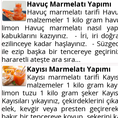
Havuç Marmelatı Yapımı
Havuç marmelatı tarifi Havu
malzemeler 1 kilo gram havu
limon Havuç marmelatı nasıl yapıl
kabuklarını kazıyınız. - İri, iri doğ
ezilinceye kadar haşlayınız. - Süzge
ile ezip başka bir tencereye geçirini
hararetli ateşte ara sıra...
Kayısı Marmelatı Yapımı
Kayısı marmelatı tarifi Kayı
malzemeler 1 kilo gram kay
limon tuzu 1 kilo gram şeker Kayıs
Kayısıları yıkayınız, çekirdeklerini ç
elek, kevgir veya presten geçirere
bakır bir tencereye koyup, şekerini ka