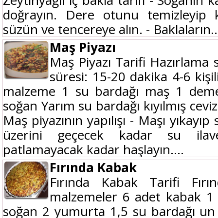
Zeytinyağlı iç bakla tarifi - Soğanı
doğrayın. Dere otunu temizleyip kı
süzün ve tencereye alın. - Baklaların..
Maş Piyazı
Maş Piyazı Tarifi Hazırlama 
süresi: 15-20 dakika 4-6 kişil
malzeme 1 su bardağı maş 1 deme
soğan Yarım su bardağı kıyılmış ceviz 
Maş piyazının yapılışı - Maşı yıkayıp
üzerini geçecek kadar su ila
patlamayacak kadar haşlayın....
Fırında Kabak
Fırında Kabak Tarifi Fırı
malzemeler 6 adet kabak 1 
soğan 2 yumurta 1,5 su bardağı un 