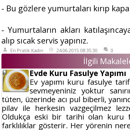
- Bu gözlere yumurtaları kırıp kapa
- Yumurtaların akları katılaşıncay
alıp sıcak servis yapınız.
En Pratik Kadın
24.06.2015 08:35:30
0
İlgili Makalel
Evde Kuru Fasulye Yapımı
Ev yapımı kuru fasulye tari
sevmeyeniniz yoktur sanır
tüten, üzerinde acı pul biberli, yanı
pilav ile herkesin vazgeçilmez lezze
Oldukça eski bir tarihi olan kuru 
farklılıklar gösterir. Her yörenin ne