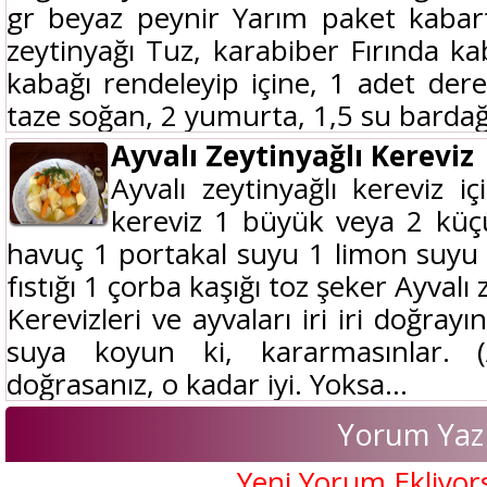
gr beyaz peynir Yarım paket kabar
zeytinyağı Tuz, karabiber Fırında kab
kabağı rendeleyip içine, 1 adet de
taze soğan, 2 yumurta, 1,5 su bardağı
Ayvalı Zeytinyağlı Kereviz
Ayvalı zeytinyağlı kereviz i
kereviz 1 büyük veya 2 küç
havuç 1 portakal suyu 1 limon suyu
fıstığı 1 çorba kaşığı toz şeker Ayvalı
Kerevizleri ve ayvaları iri iri doğray
suya koyun ki, kararmasınlar. (
doğrasanız, o kadar iyi. Yoksa...
Yorum Yaz
Yeni Yorum Ekliyor