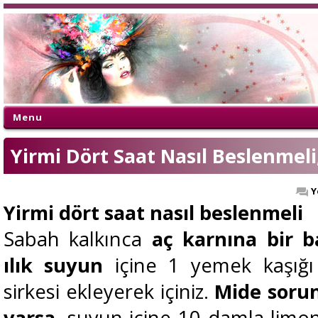
Menu
Yirmi Dört Saat Nasıl Beslenmel
Y
Yirmi dört saat nasıl beslenmeli
Sabah kalkınca
aç karnına bir b
ılık suyun
içine 1 yemek kaşığı
sirkesi ekleyerek içiniz.
Mide soru
varsa
, suyun içine 10 damla limon