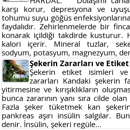
HARDAL: Dolaşımı canlandı
karşı korur, depresyona ve uyuşuk
tohumu suyu göğüs enfeksiyonlarına
faydalıdır. Zehirlenmelerde bir finc
konarak içildiği takdirde kusturu
kalori içerir. Mineral tuzlar, sek
sodyum, potasyum, magnezyum, dem
Şekerin Zararları ve Etiket
Şekerin etiket isimleri v
zararları Kandaki şekerin fa
yitirmesine ve kırışıklıkların oluşma
bunca zararının yanı sıra cilde olan
Fazla şeker tüketmek kan şekerin
pankreas aşırı insülin salgılar. B
denir. İnsülin, şekeri regüle...