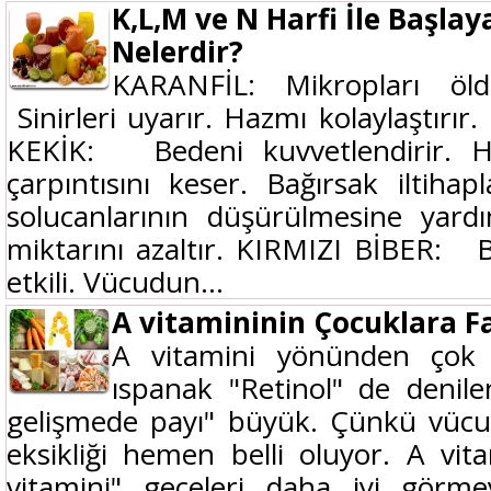
K,L,M ve N Harfi İle Başlay
Nelerdir?
KARANFİL: Mikropları öldür
Sinirleri uyarır. Hazmı kolaylaştırır.
KEKİK: Bedeni kuvvetlendirir. Haz
çarpıntısını keser. Bağırsak iltihapla
solucanlarının düşürülmesine yard
miktarını azaltır. KIRMIZI BİBER: Bu
etkili. Vücudun...
A vitamininin Çocuklara F
A vitamini yönünden çok
ıspanak "Retinol" de denilen
gelişmede payı" büyük. Çünkü vücut
eksikliği hemen belli oluyor. A vit
vitamini" geceleri daha iyi görme