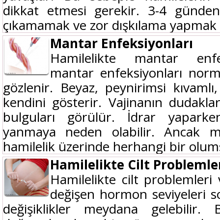
dikkat etmesi gerekir. 3-4 günden
çıkamamak ve zor dışkılama yapmak ka
Mantar Enfeksiyonları
Hamilelikte mantar enfek
mantar enfeksiyonları norm
gözlenir. Beyaz, peynirimsi kıvamlı, 
kendini gösterir. Vajinanın dudakları
bulguları görülür. İdrar yaparken
yanmaya neden olabilir. Ancak ma
hamilelik üzerinde herhangi bir olums
Hamilelikte Cilt Problemle
Hamilelikte cilt problemleri
değişen hormon seviyeleri s
değişiklikler meydana gelebilir. 