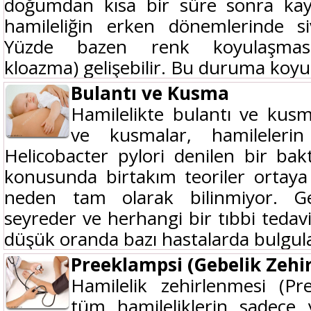
doğumdan kısa bir süre sonra kayb
hamileliğin erken dönemlerinde sivi
Yüzde bazen renk koyulaşması
kloazma) gelişebilir. Bu duruma koyu r
Bulantı ve Kusma
Hamilelikte bulantı ve kusm
ve kusmalar, hamilelerin
Helicobacter pylori denilen bir bakt
konusunda birtakım teoriler ortaya 
neden tam olarak bilinmiyor. Gen
seyreder ve herhangi bir tıbbi teda
düşük oranda bazı hastalarda bulgular
Preeklampsi (Gebelik Zehi
Hamilelik zehirlenmesi (Pr
tüm hamileliklerin sadece 