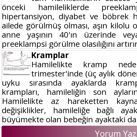
önceki hamileliklerde preeklam
hipertansiyon, diyabet ve böbrek ha
ailede görülmüş olması, aşın kilolu o
anne yaşının 40'ın üzerinde vey
preeklampsi görülme olasılığını artırır.
Kramplar
Hamilelikte kramp neden
trimester'inde (üç aylık döne
uyku sırasında ayaklarda krampl
krampları, hamileliğin son aylar
Hamilelikte az hareketten kayna
değişiklikler, hamileliğe bağlı ay
büyümekte olan bebeğin ayaktaki dama
Yorum Yaz