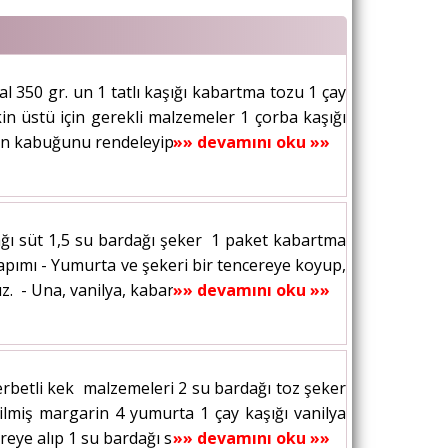
al 350 gr. un 1 tatlı kaşığı kabartma tozu 1 çay
kin üstü için gerekli malzemeler 1 çorba kaşığı
nin kabuğunu rendeleyip suyunu...
»» devamını oku »»
dağı süt 1,5 su bardağı şeker 1 paket kabartma
apımı - Yumurta ve şekeri bir tencereye koyup,
ız. - Una, vanilya, kabartma tozu...
»» devamını oku »»
 Şerbetli kek malzemeleri 2 su bardağı toz şeker
ilmiş margarin 4 yumurta 1 çay kaşığı vanilya
ye alıp 1 su bardağı sıcak su ile...
»» devamını oku »»