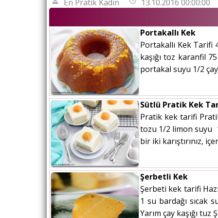
En Pratik Kadın
13.10.2016 00:00:00
Portakallı Kek
Portakallı Kek Tarifi 
kaşığı toz karanfil 7
portakal suyu 1/2 çay
Sütlü Pratik Kek Tar
Pratik kek tarifi Pr
tozu 1/2 limon suyu 
bir iki karıştırınız, 
Şerbetli Kek
Şerbeti kek tarifi Ha
1 su bardağı sıcak s
Yarım çay kaşığı tuz Ş