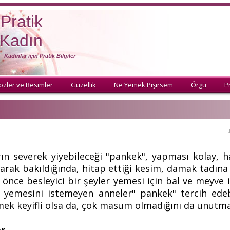
Pratik
Kadın
Kadınlar için Pratik Bilgiler
özler ve Resimler
Güzellik
Ne Yemek Pişirsem
Örgü
Pr
n severek yiyebileceği "pankek", yapması kolay, ha
larak bakıldığında, hitap ettiği kesim, damak tadına 
 önce besleyici bir şeyler yemesi için bal ve meyve
k yemesini istemeyen anneler" pankek" tercih edeb
tmek keyifli olsa da, çok masum olmadığını da unut