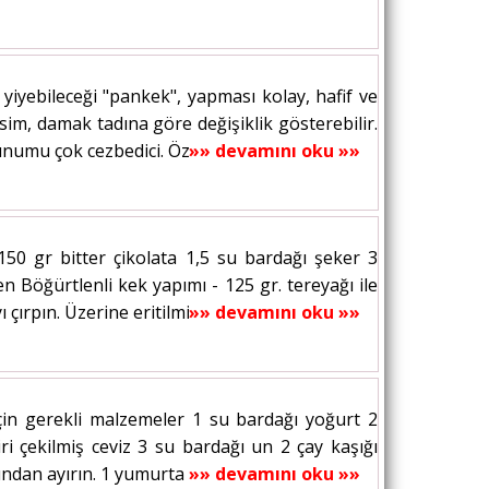
yebileceği "pankek", yapması kolay, hafif ve
esim, damak tadına göre değişiklik gösterebilir.
numu çok cezbedici. Özellikle...
»» devamını oku »»
150 gr bitter çikolata 1,5 su bardağı şeker 3
Böğürtlenli kek yapımı - 125 gr. tereyağı ile
ırpın. Üzerine eritilmiş çikolatayı, 2...
»» devamını oku »»
için gerekli malzemeler 1 su bardağı yoğurt 2
i çekilmiş ceviz 3 su bardağı un 2 çay kaşığı
ndan ayırın. 1 yumurta sarısı ve 1...
»» devamını oku »»