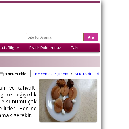
atik Bilgiler
Pratik Doktorunuz
Takı
Yorum Ekle
Ne Yemek Pişirsem
/
KEK TARİFLERİ
fif ve kahvaltı
göre değişiklik
 ile sunumu çok
ilirler. Her ne
mamak gerekir.