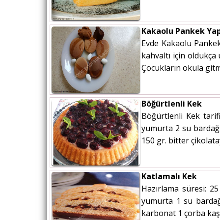
Kakaolu Pankek Ya
Evde Kakaolu Pankek 
kahvaltı için oldukça
Çocukların okula gitme
Böğürtlenli Kek
Böğürtlenli Kek tari
yumurta 2 su bardağı
150 gr. bitter çikolata
Katlamalı Kek
Hazırlama süresi: 25
yumurta 1 su bardağı
karbonat 1 çorba kaşığ