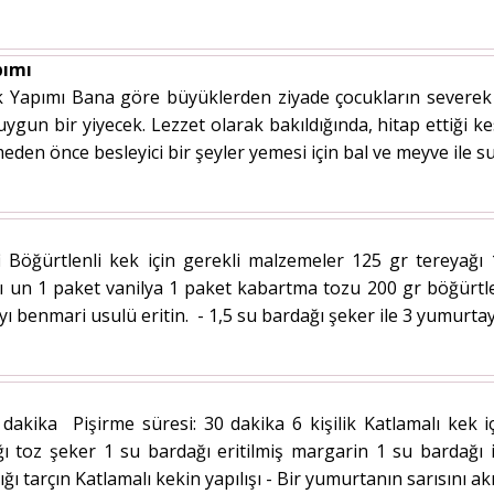
pımı
Yapımı Bana göre büyüklerden ziyade çocukların severek yi
 uygun bir yiyecek. Lezzet olarak bakıldığında, hitap ettiği k
den önce besleyici bir şeyler yemesi için bal ve meyve ile su
fi Böğürtlenli kek için gerekli malzemeler 125 gr tereyağı 
 un 1 paket vanilya 1 paket kabartma tozu 200 gr böğürtlen 
yı benmari usulü eritin. - 1,5 su bardağı şeker ile 3 yumurtayı ç
 dakika Pişirme süresi: 30 dakika 6 kişilik Katlamalı kek 
 toz şeker 1 su bardağı eritilmiş margarin 1 su bardağı ir
ı tarçın Katlamalı kekin yapılışı - Bir yumurtanın sarısını akı