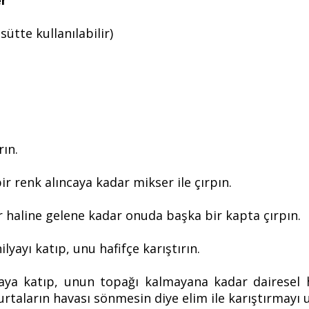
er
ütte kullanılabilir)
rın.
bir renk alıncaya kadar mikser ile çırpın.
ar haline gelene kadar onuda başka bir kapta çırpın.
yayı katıp, unu hafifçe karıştırın.
aya katıp, unun topağı kalmayana kadar dairesel ha
rtaların havası sönmesin diye elim ile karıştırmay